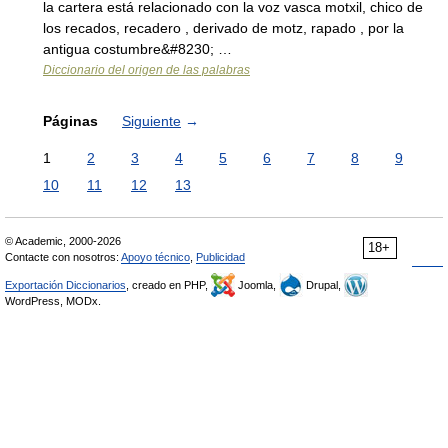
la cartera está relacionado con la voz vasca motxil, chico de
los recados, recadero , derivado de motz, rapado , por la
antigua costumbre&#8230; …
Diccionario del origen de las palabras
Páginas
Siguiente
→
1
2
3
4
5
6
7
8
9
10
11
12
13
© Academic, 2000-2026
18+
Contacte con nosotros:
Apoyo técnico
,
Publicidad
Exportación Diccionarios
, creado en PHP,
Joomla,
Drupal,
WordPress, MODx.