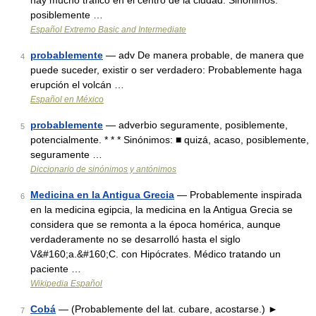
hay mucho tráfico en el centro de la ciudad. Sinónimos:
posiblemente …
Español Extremo Basic and Intermediate
probablemente
— adv De manera probable, de manera que
4
puede suceder, existir o ser verdadero: Probablemente haga
erupción el volcán …
Español en México
probablemente
— adverbio seguramente, posiblemente,
5
potencialmente. * * * Sinónimos: ■ quizá, acaso, posiblemente,
seguramente …
Diccionario de sinónimos y antónimos
Medicina en la Antigua Grecia
— Probablemente inspirada
6
en la medicina egipcia, la medicina en la Antigua Grecia se
considera que se remonta a la época homérica, aunque
verdaderamente no se desarrolló hasta el siglo
V&#160;a.&#160;C. con Hipócrates. Médico tratando un
paciente …
Wikipedia Español
Cobá
— (Probablemente del lat. cubare, acostarse.) ►
7