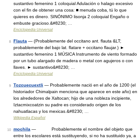
sustantivo femenino 1 coloquial Adulación o halago excesivo
con el fin de obtener una cosa: ■ menuda coba, tú lo que
quieres es dinero. SINÓNIMO lisonja 2 coloquial Engaño o
embuste gracioso.&#8230; …
Enciclopedia Universal
Flauta
— (Probablemente del occitano ant. flauta &LT;
8
probablemente del bajo lat. flatare + occitano flaujar.) ►
sustantivo femenino 1 MÚSICA Instrumento de viento formado
por un tubo alargado de madera o metal con agujeros o con
llaves. ► sustantivo&#8230; …
Enciclopedia Universal
Tozcuecuextli
— Probablemente nació en el año de 1200 (el
9
historiador Chimalpain menciona que aparece en este año) en
los alrededores de Xaltocan; hijo de una nobleza incipiente,
Iztacmixcoatzin su padre es considerado origen de los
nahuatlacas y los mexicas.&#8230; …
Wikipedia Español
mochila
— Probablemente el nombre del objeto que
10
entre los escolares está sustituyendo, si no ha sustituido ya, a